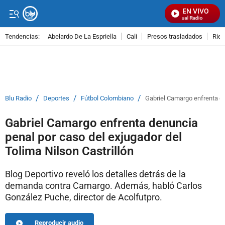
EN VIVO
Señal Visual Radio
Tendencias:
Abelardo De La Espriella
Cali
Presos trasladados
Rie
PUBLICIDAD
/
/
/
Blu Radio
Deportes
Fútbol Colombiano
Gabriel Camargo enfrenta de
Gabriel Camargo enfrenta denuncia
penal por caso del exjugador del
Tolima Nilson Castrillón
Blog Deportivo reveló los detalles detrás de la
demanda contra Camargo. Además, habló Carlos
González Puche, director de Acolfutpro.
Reproducir audio