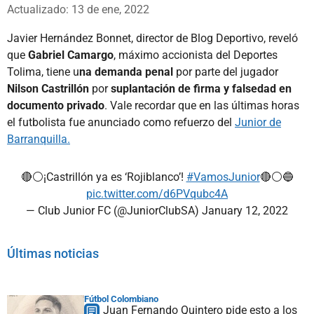
Whatsapp
Facebook
X
Actualizado: 13 de ene, 2022
Javier Hernández Bonnet, director de Blog Deportivo, reveló
que
Gabriel Camargo
, máximo accionista del Deportes
Tolima, tiene u
na demanda penal
por parte del jugador
Nilson Castrillón
por
suplantación de firma y falsedad en
documento privado
. Vale recordar que en las últimas horas
el futbolista fue anunciado como refuerzo del
Junior de
Barranquilla.
🔴⚪️¡Castrillón ya es ‘Rojiblanco’!
#VamosJunior
🔴⚪️🔵
pic.twitter.com/d6PVqubc4A
— Club Junior FC (@JuniorClubSA)
January 12, 2022
Últimas noticias
Fútbol Colombiano
Juan Fernando Quintero pide esto a los