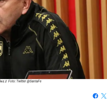
ez //
Foto: Twitter @SantaFe
Faceboo
X