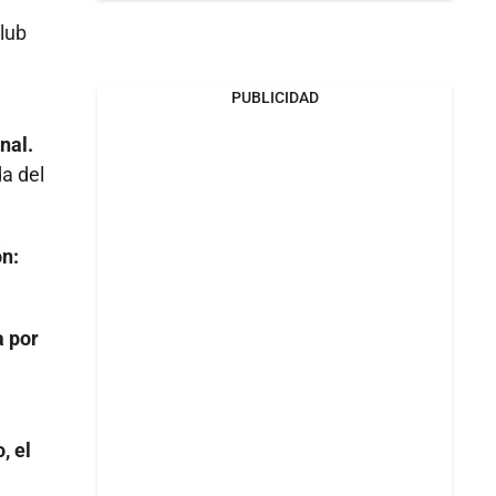
club
PUBLICIDAD
nal.
a del
ón:
a por
, el