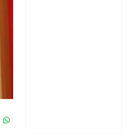
Whatsapp
k