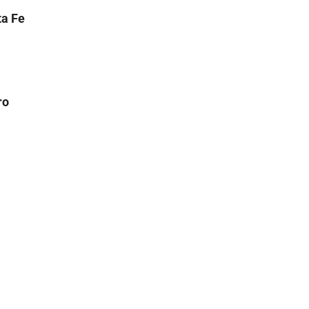
ta Fe
ro