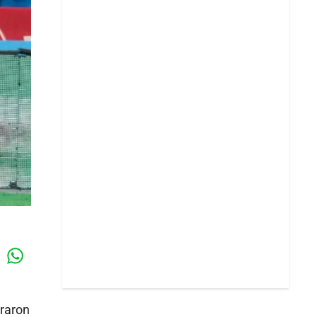
Whatsapp
k
raron