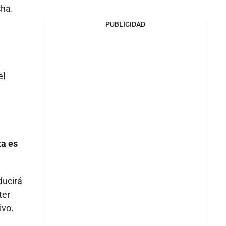
cha.
PUBLICIDAD
el
ta es
ducirá
ter
ivo.