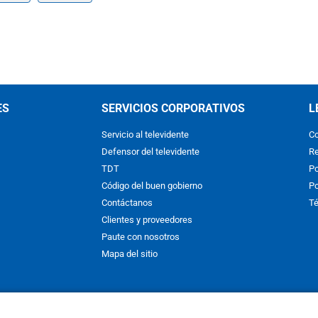
ES
SERVICIOS CORPORATIVOS
L
Servicio al televidente
Co
Defensor del televidente
Re
TDT
Po
Código del buen gobierno
Po
Contáctanos
Té
Clientes y proveedores
Paute con nosotros
Mapa del sitio