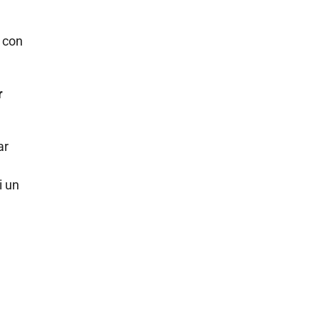
 con
r
ar
i un