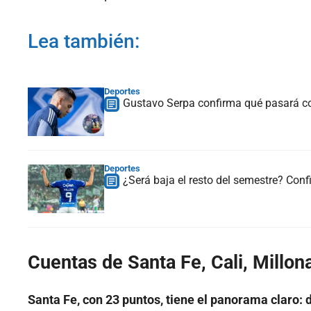
Lea también:
Deportes
Gustavo Serpa confirma qué pasará con
Deportes
¿Será baja el resto del semestre? Conf
Cuentas de Santa Fe, Cali, Millona
Santa Fe, con 23 puntos, tiene el panorama claro: