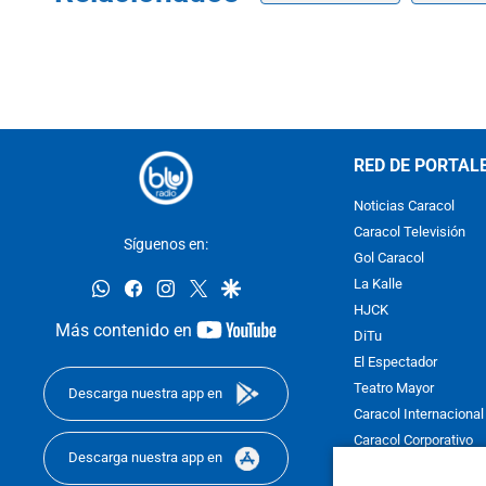
RED DE PORTAL
Noticias Caracol
Caracol Televisión
Síguenos en:
Gol Caracol
whatsapp
facebook
instagram
twitter
google
La Kalle
HJCK
youtube-
Más contenido en
DiTu
footer
El Espectador
Teatro Mayor
Descarga nuestra app en
Caracol Internacional
Caracol Corporativo
Descarga nuestra app en
Caracol Next