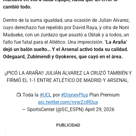
cambió todo.
Dentro de la suma igualdad, una ocasión de Julián Alvarez,
cuyo derechazo fue repelido por David Raya, y otra de Noni
Madueke, con un zurdazo que asustó a Oblak y a todos, un
fallo fue fatal para el Atlético. Una imprecisión.
‘La Araña’
dejó un balón suelto… Y el Arsenal activó toda su calidad.
Odegaard, Zubimendi y Gyokeres, que cayó en el área.
¡¡PICÓ LA ARAÑA!! JULIÁN ÁLVAREZ LA CRUZÓ TAMBIÉN Y
FIRMÓ EL 1-1 ENTRE ATLÉTICO DE MADRID Y ARSENAL.
📺 Toda la
#UCL
por
#DisneyPlus
Plan Premium
pic.twitter.com/nvwZcIR0ux
— SportsCenter (@SC_ESPN)
April 29, 2026
PUBLICIDAD