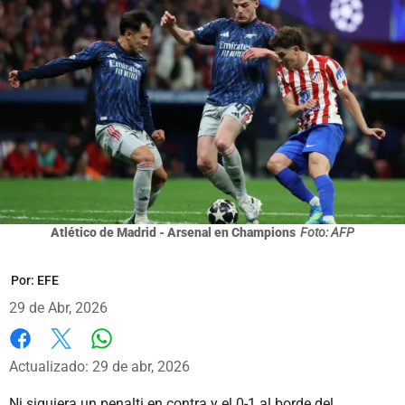
Atlético de Madrid - Arsenal en Champions
Foto: AFP
Por:
EFE
29 de Abr, 2026
Whatsapp
Facebook
X
Actualizado: 29 de abr, 2026
Ni siquiera un penalti en contra y el 0-1 al borde del