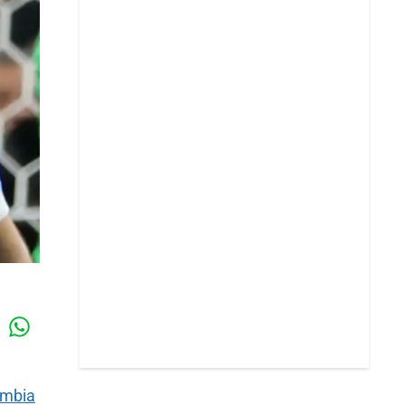
Whatsapp
k
ombia