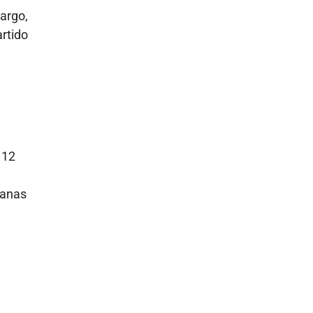
argo,
artido
 12
canas