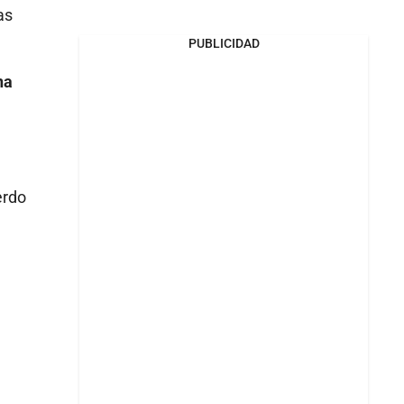
ras
PUBLICIDAD
na
l
erdo