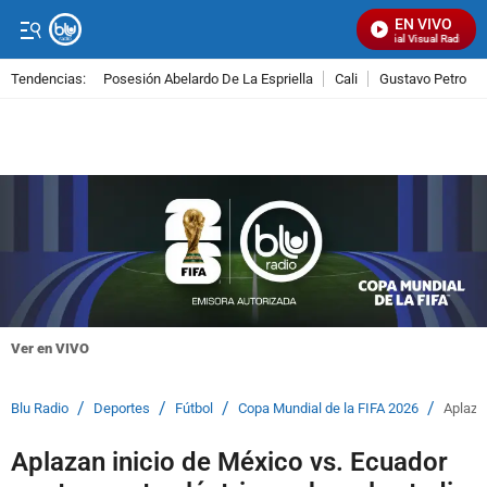
EN VIVO
Señal Visual Radio
Tendencias:
Posesión Abelardo De La Espriella
Cali
Gustavo Petro
PUBLICIDAD
Ver en VIVO
/
/
/
/
Blu Radio
Deportes
Fútbol
Copa Mundial de la FIFA 2026
Aplazan
Aplazan inicio de México vs. Ecuador