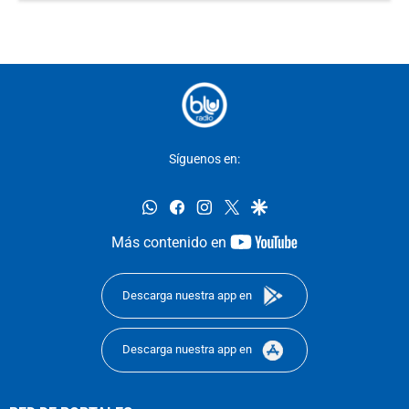
Síguenos en:
whatsapp
facebook
instagram
twitter
google
youtube-
Más contenido en
footer
Descarga nuestra app en
Descarga nuestra app en