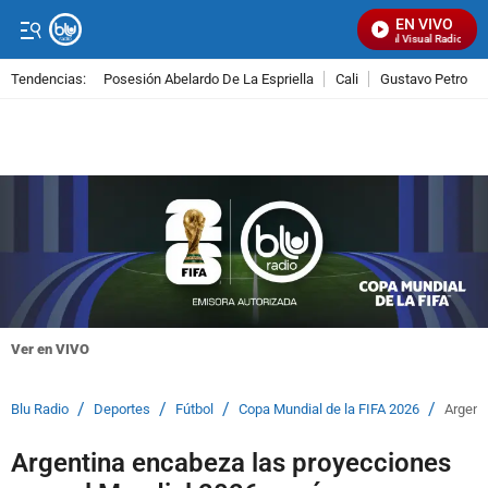
EN VIVO
Señal Visual Radio
Tendencias:
Posesión Abelardo De La Espriella
Cali
Gustavo Petro
PUBLICIDAD
Ver en VIVO
/
/
/
/
Blu Radio
Deportes
Fútbol
Copa Mundial de la FIFA 2026
Argent
Argentina encabeza las proyecciones