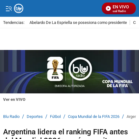
EN VIVO
Señal Visual Radio
Tendencias:
Abelardo De La Espriella se posesiona como presidente
Cal
PUBLICIDAD
Ver en VIVO
/
/
/
/
Blu Radio
Deportes
Fútbol
Copa Mundial de la FIFA 2026
Argenti
Argentina lidera el ranking FIFA antes