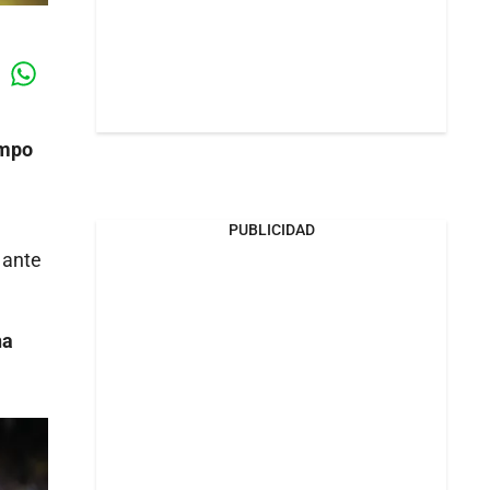
Whatsapp
k
empo
PUBLICIDAD
o ante
ha