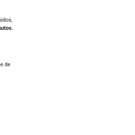
nidos,
nutos.
se de