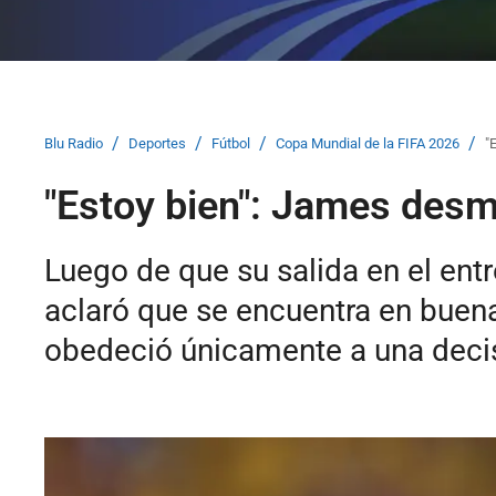
/
/
/
/
Blu Radio
Deportes
Fútbol
Copa Mundial de la FIFA 2026
"
"Estoy bien": James desm
Luego de que su salida en el en
aclaró que se encuentra en buena
obedeció únicamente a una decis