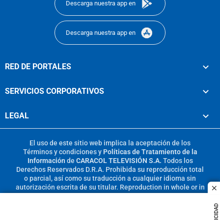
Descarga nuestra app en
Descarga nuestra app en
RED DE PORTALES
SERVICIOS CORPORATIVOS
LEGAL
El uso de este sitio web implica la aceptación de los
Términos y condiciones
y
Políticas de Tratamiento de la
Información
de
CARACOL TELEVISIÓN S.A.
Todos los
Derechos Reservados D.R.A. Prohibida su reproducción total
o parcial, así como su traducción a cualquier idioma sin
autorización escrita de su titular. Reproduction in whole or in
c
part, or translation without written permission is prohibited.
All rights reserved 2025.
PUBLICIDAD