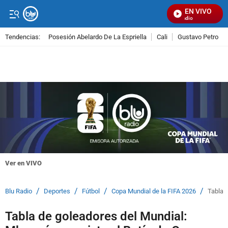
EN VIVO
Señal Visual Radio
Tendencias:
Posesión Abelardo De La Espriella
Cali
Gustavo Petro
PUBLICIDAD
Ver en VIVO
/
/
/
/
Blu Radio
Deportes
Fútbol
Copa Mundial de la FIFA 2026
Tabla 
Tabla de goleadores del Mundial: