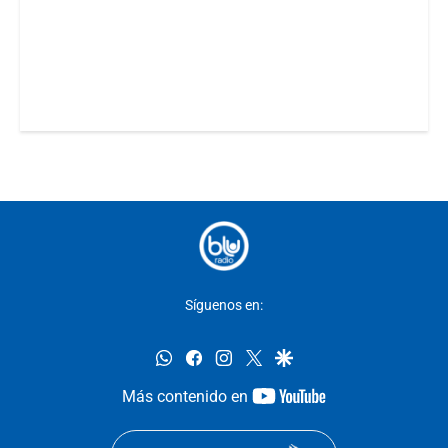
Síguenos en:
whatsapp
facebook
instagram
twitter
google
youtube-
Más contenido en
footer