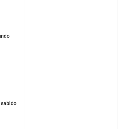
undo
 sabido