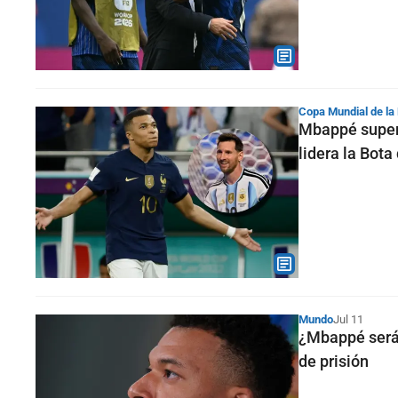
Copa Mundial de la
Mbappé super
lidera la Bota
Mundo
Jul 11
¿Mbappé será 
de prisión