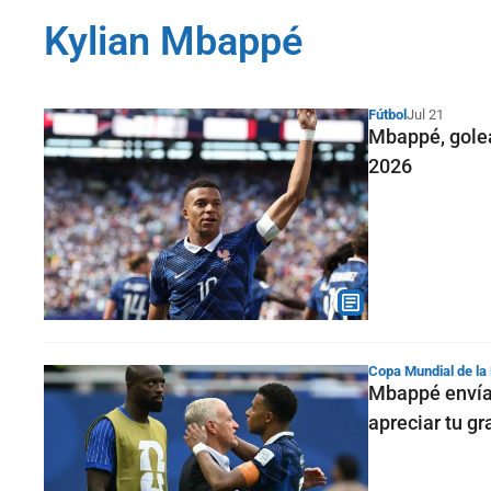
Kylian Mbappé
Fútbol
Jul 21
Mbappé, golea
2026
Copa Mundial de la
Mbappé envía
apreciar tu g