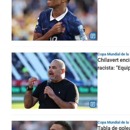
Copa Mundial de la
Chilavert enc
racista: "Equi
Copa Mundial de la
Tabla de gole