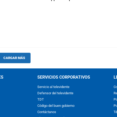
CARGAR MÁS
ES
SERVICIOS CORPORATIVOS
L
Servicio al televidente
Co
Defensor del televidente
Re
TDT
Po
Código del buen gobierno
Po
Contáctanos
Té