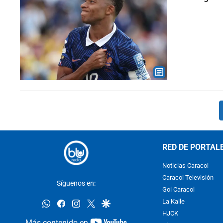
RED DE PORTAL
Noticias Caracol
Caracol Televisión
Síguenos en:
Gol Caracol
whatsapp
facebook
instagram
twitter
google
La Kalle
HJCK
youtube-
Más contenido en