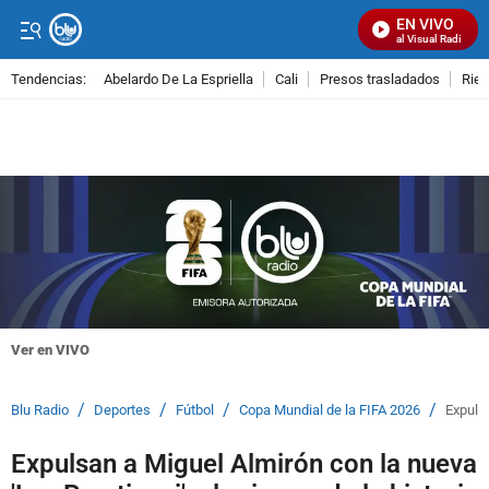
EN VIVO
Señal Visual Radio
Tendencias:
Abelardo De La Espriella
Cali
Presos trasladados
Rie
PUBLICIDAD
Ver en VIVO
/
/
/
/
Blu Radio
Deportes
Fútbol
Copa Mundial de la FIFA 2026
Expulsa
Expulsan a Miguel Almirón con la nueva