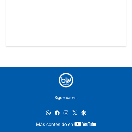
Síguenos en:
whatsapp
facebook
instagram
twitter
google
youtube-
Más contenido en
footer