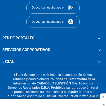
Descarga nuestra app en
Descarga nuestra app en
RED DE PORTALES
SERVICIOS CORPORATIVOS
LEGAL
El uso de este sitio web implica la aceptación de los
Términos y condiciones
y
Políticas de Tratamiento de la
Información
de
CARACOL TELEVISIÓN S.A.
Todos los
Derechos Reservados D.R.A. Prohibida su reproducción total
o parcial, así como su traducción a cualquier idioma sin
autorización escrita de su titular. Reproduction in whole or in
c
part, or translation without written permission is prohibited.
All rights reserved 2025.