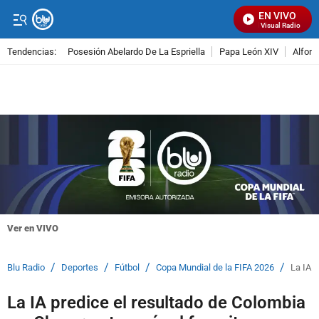
EN VIVO
Señal Visual Radio
Tendencias:
Posesión Abelardo De La Espriella
Papa León XIV
Alfons
PUBLICIDAD
Ver en VIVO
/
/
/
/
Blu Radio
Deportes
Fútbol
Copa Mundial de la FIFA 2026
La IA p
La IA predice el resultado de Colombia