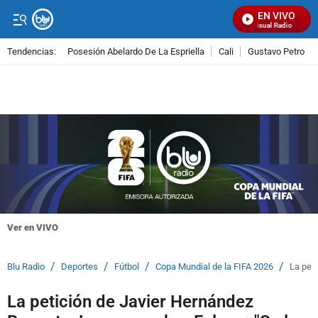
EN VIVO
Señal Visual Radio
Tendencias:
Posesión Abelardo De La Espriella
Cali
Gustavo Petro
PUBLICIDAD
Ver en VIVO
/
/
/
/
Blu Radio
Deportes
Fútbol
Copa Mundial de la FIFA 2026
La peti
La petición de Javier Hernández