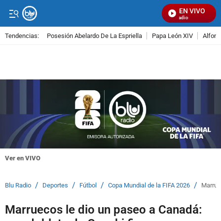
EN VIVO
Señal Visual Radio
Tendencias:
Posesión Abelardo De La Espriella
Papa León XIV
Alfons
PUBLICIDAD
Ver en VIVO
/
/
/
/
Blu Radio
Deportes
Fútbol
Copa Mundial de la FIFA 2026
Marrue
Marruecos le dio un paseo a Canadá: