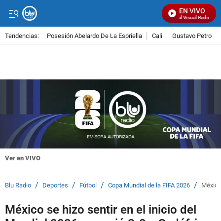
EN VIVO
Señal Visual Radio
Tendencias:
Posesión Abelardo De La Espriella
Cali
Gustavo Petro
PUBLICIDAD
Ver en VIVO
/
/
/
/
Blu Radio
Deportes
Fútbol
Copa Mundial de la FIFA 2026
México 
México se hizo sentir en el inicio del