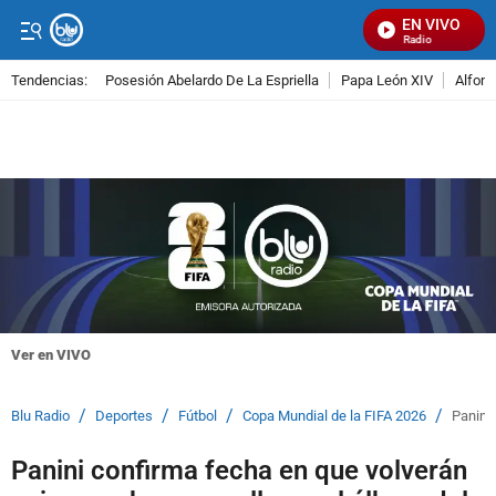
EN VIVO
Señal Visual Radio
Tendencias:
Posesión Abelardo De La Espriella
Papa León XIV
Alfons
PUBLICIDAD
Ver en VIVO
/
/
/
/
Blu Radio
Deportes
Fútbol
Copa Mundial de la FIFA 2026
Panini 
Panini confirma fecha en que volverán