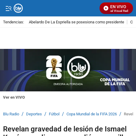
EN VIVO
Señal Visual Radio
Tendencias:
Abelardo De La Espriella se posesiona como presidente
Cal
PUBLICIDAD
Ver en VIVO
/
/
/
/
Blu Radio
Deportes
Fútbol
Copa Mundial de la FIFA 2026
Revela
Revelan gravedad de lesión de Ismael