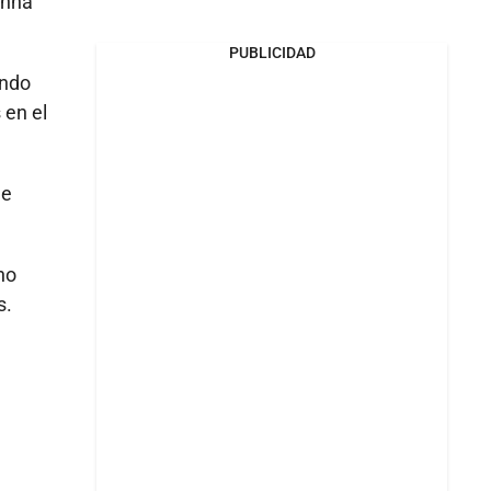
anna
PUBLICIDAD
ndo
 en el
e
no
s.