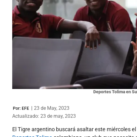
Deportes Tolima en S
|
23 de May, 2023
Por:
EFE
Actualizado: 23 de may, 2023
El Tigre argentino buscará asaltar este miércoles el 