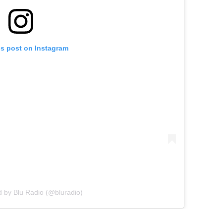
is post on Instagram
d by Blu Radio (@bluradio)