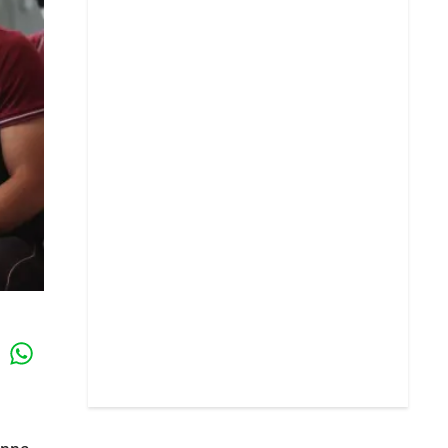
Whatsapp
k