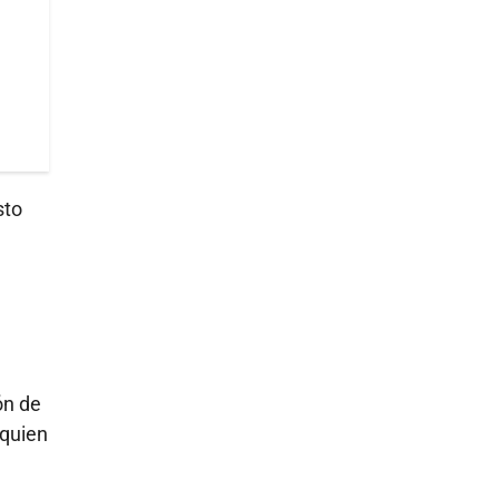
sto
ón de
quien