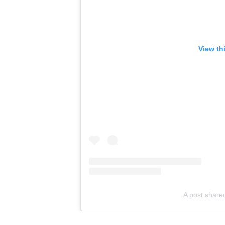
View th
A post share