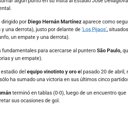
sumar algún punto en su visita al Estadio José Dellagiov
ental.
dirigido por
Diego Hernán Martínez
aparece como segu
s y una derrota), justo por delante de
'Los Pijaos'
,
situados
iunfo, un empate y una derrota).
s fundamentales para acercarse al puntero
São Paulo,
qu
orias y un empate).
l estadio del
equipo vinotinto y oro e
l pasado 20 de abril, 
ólo ha sumado una victoria en sus últimos cinco partido
cumán
terminó en tablas (0-0), luego de un encuentro que
cretar sus ocasiones de gol.