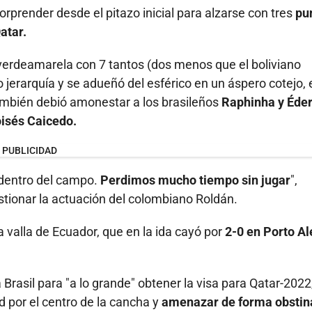
prender desde el pitazo inicial para alzarse con tres
pu
atar.
verdeamarela con 7 tantos (dos menos que el boliviano
o jerarquía y se adueñó del esférico en un áspero cotejo, 
también debió amonestar a los brasileños
Raphinha y Éde
oisés Caicedo.
PUBLICIDAD
 dentro del campo.
Perdimos mucho tiempo sin jugar
",
tionar la actuación del colombiano Roldán.
valla de Ecuador, que en la ida cayó por
2-0 en Porto Al
Brasil para "a lo grande" obtener la visa para Qatar-2022
d por el centro de la cancha y
amenazar de forma obstin