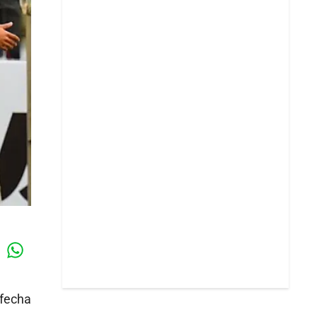
Whatsapp
k
 fecha