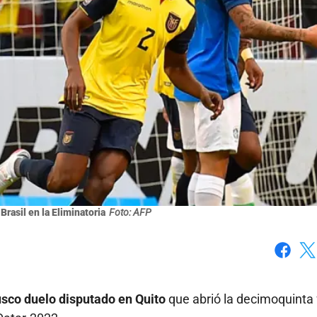
rasil en la Eliminatoria
Foto: AFP
Faceboo
X
usco duelo disputado en Quito
que abrió la decimoquinta