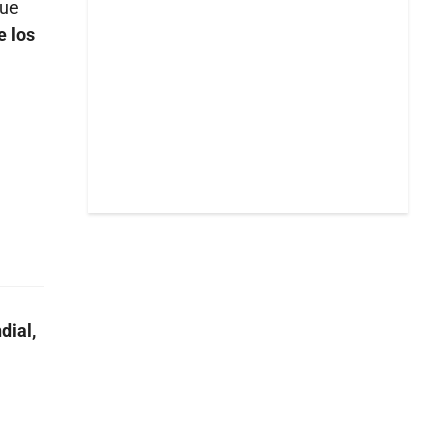
que
e los
dial,