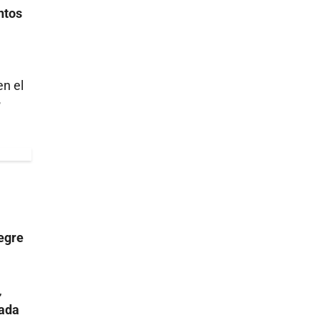
ntos
en el
r
egre
,
ada