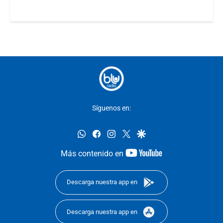
Síguenos en:
whatsapp
facebook
instagram
twitter
google
youtube-
Más contenido en
footer
Descarga nuestra app en
Descarga nuestra app en