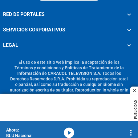
RED DE PORTALES
SERVICIOS CORPORATIVOS
LEGAL
El uso de este sitio web implica la aceptación de los
Términos y condiciones
y
Políticas de Tratamiento de la
Información
de
CARACOL TELEVISIÓN S.A.
Todos los
Derechos Reservados D.R.A. Prohibida su reproducción total
o parcial, así como su traducción a cualquier idioma sin
autorización escrita de su titular. Reproduction in whole or in
c
part, or translation without written permission is prohibited.
All rights reserved 2025.
PUBLICIDAD
MIEMBRO DE:
media-icon
BLU Nacional