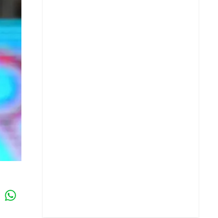
Whatsapp
k