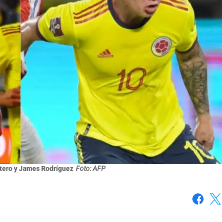
tero y James Rodríguez
Foto: AFP
Faceboo
X