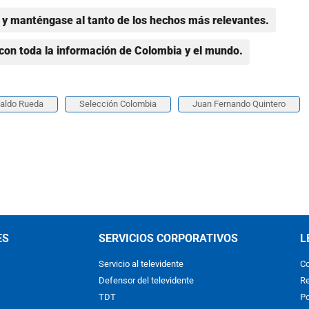
y manténgase al tanto de los hechos más relevantes.
con toda la información de Colombia y el mundo.
naldo Rueda
Selección Colombia
Juan Fernando Quintero
ES
SERVICIOS CORPORATIVOS
L
Servicio al televidente
Co
Defensor del televidente
Re
TDT
Po