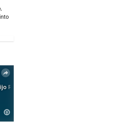
o
,
into