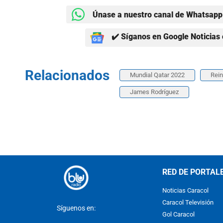
Únase a nuestro canal de Whatsapp 
✔️ Síganos en Google Noticias 
Relacionados
Mundial Qatar 2022
Rei
James Rodríguez
RED DE PORTAL
Noticias Caracol
Caracol Televisión
Síguenos en:
Gol Caracol