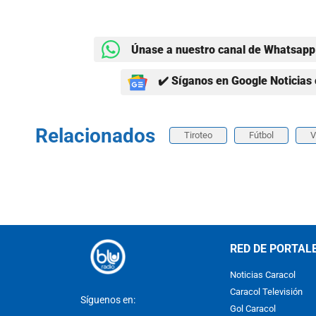
Únase a nuestro canal de Whatsapp 
✔️ Síganos en Google Noticias 
Relacionados
Tiroteo
Fútbol
V
RED DE PORTAL
Noticias Caracol
Caracol Televisión
Síguenos en:
Gol Caracol