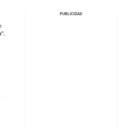
PUBLICIDAD
e
e”.