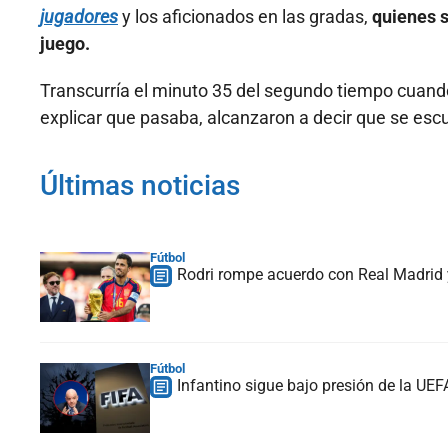
jugadores
y los aficionados en las gradas,
quienes s
juego.
Transcurría el minuto 35 del segundo tiempo cuando
explicar que pasaba, alcanzaron a decir que se es
Últimas noticias
Fútbol
Rodri rompe acuerdo con Real Madrid y
Fútbol
Infantino sigue bajo presión de la UE