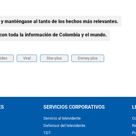
y manténgase al tanto de los hechos más relevantes.
con toda la información de Colombia y el mundo.
ideo
Viral
Star-plus
Disney plus
ES
SERVICIOS CORPORATIVOS
L
Servicio al televidente
Co
Defensor del televidente
Re
TDT
Po