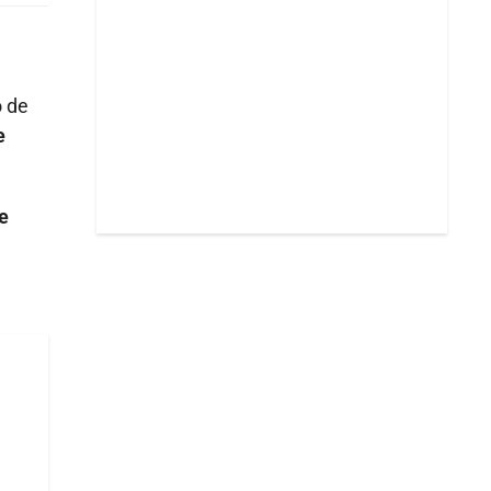
o de
e
e