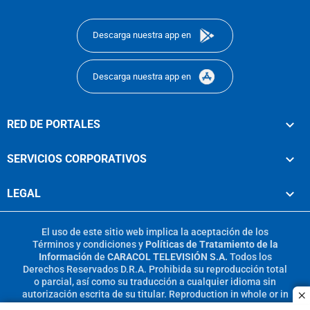
footer
Descarga nuestra app en
Descarga nuestra app en
RED DE PORTALES
SERVICIOS CORPORATIVOS
LEGAL
El uso de este sitio web implica la aceptación de los
Términos y condiciones
y
Políticas de Tratamiento de la
Información
de
CARACOL TELEVISIÓN S.A.
Todos los
Derechos Reservados D.R.A. Prohibida su reproducción total
o parcial, así como su traducción a cualquier idioma sin
autorización escrita de su titular. Reproduction in whole or in
c
part, or translation without written permission is prohibited.