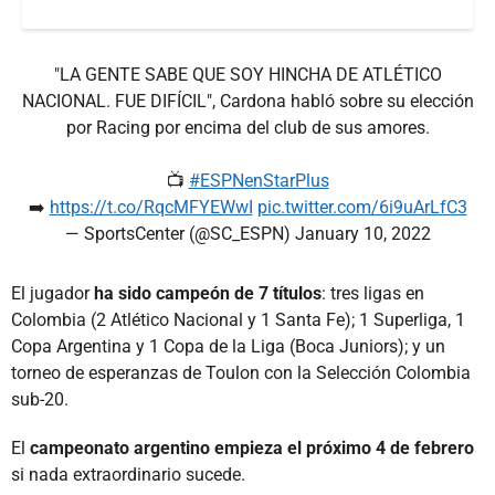
"LA GENTE SABE QUE SOY HINCHA DE ATLÉTICO
NACIONAL. FUE DIFÍCIL", Cardona habló sobre su elección
por Racing por encima del club de sus amores.
📺
#ESPNenStarPlus
➡️
https://t.co/RqcMFYEWwI
pic.twitter.com/6i9uArLfC3
— SportsCenter (@SC_ESPN)
January 10, 2022
El jugador
ha sido campeón de 7 títulos
: tres ligas en
Colombia (2 Atlético Nacional y 1 Santa Fe); 1 Superliga, 1
Copa Argentina y 1 Copa de la Liga (Boca Juniors); y un
torneo de esperanzas de Toulon con la Selección Colombia
sub-20.
El
campeonato argentino empieza el próximo 4 de febrero
si nada extraordinario sucede.