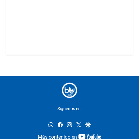
Síguenos en:
whatsapp
facebook
instagram
twitter
google
youtube-
Más contenido en