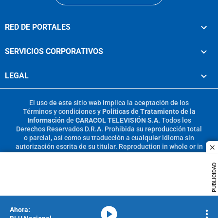
RED DE PORTALES
SERVICIOS CORPORATIVOS
LEGAL
El uso de este sitio web implica la aceptación de los
Términos y condiciones
y
Políticas de Tratamiento de la
Información
de
CARACOL TELEVISIÓN S.A.
Todos los
Derechos Reservados D.R.A. Prohibida su reproducción total
o parcial, así como su traducción a cualquier idioma sin
autorización escrita de su titular. Reproduction in whole or in
c
part, or translation without written permission is prohibited.
All rights reserved 2025.
PUBLICIDAD
MIEMBRO DE:
media-icon