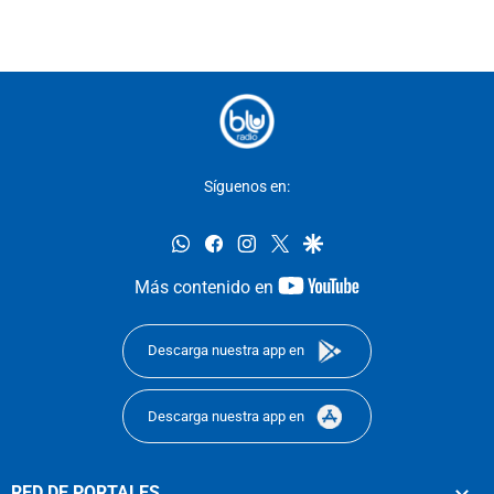
Síguenos en:
whatsapp
facebook
instagram
twitter
google
youtube-
Más contenido en
footer
Descarga nuestra app en
Descarga nuestra app en
RED DE PORTALES