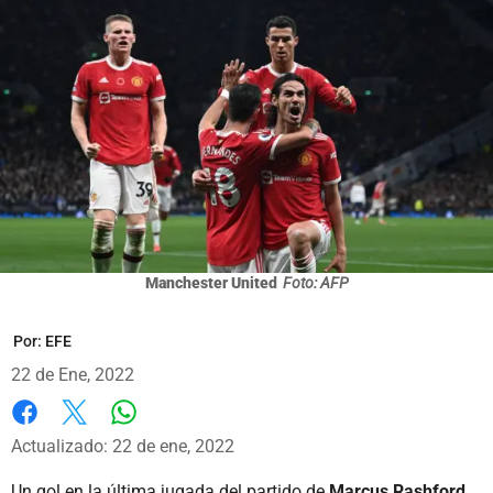
Manchester United
Foto: AFP
Por:
EFE
22 de Ene, 2022
Whatsapp
Facebook
X
Actualizado: 22 de ene, 2022
Un gol en la última jugada del partido de
Marcus Rashford