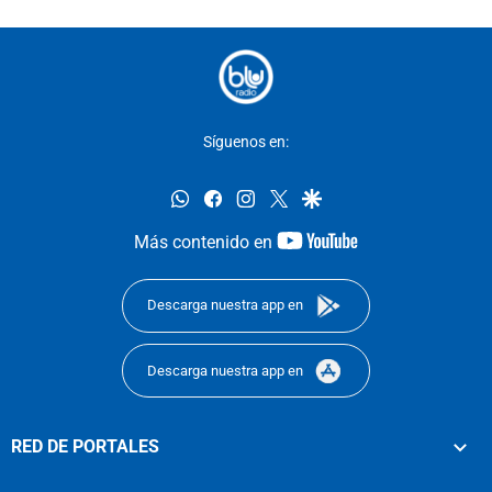
Síguenos en:
whatsapp
facebook
instagram
twitter
google
youtube-
Más contenido en
footer
Descarga nuestra app en
Descarga nuestra app en
RED DE PORTALES