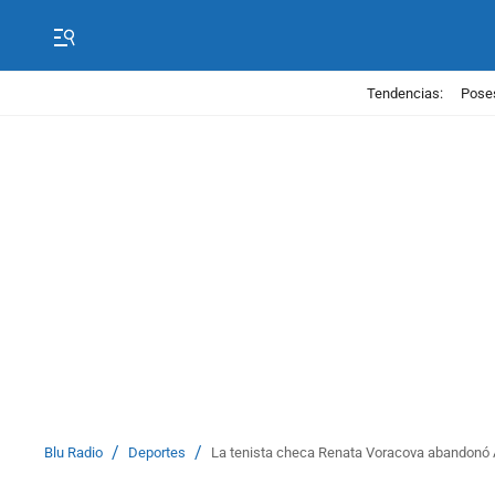
Tendencias:
Poses
/
/
Blu Radio
Deportes
La tenista checa Renata Voracova abandonó A