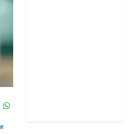
Whatsapp
k
or