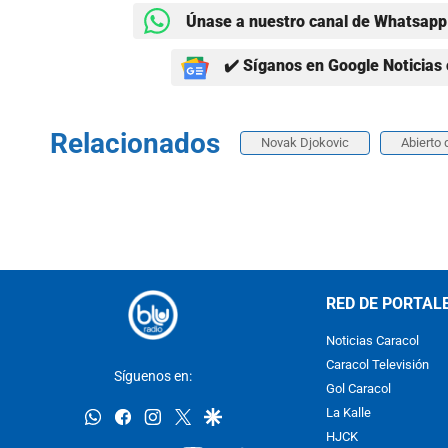
Únase a nuestro canal de Whatsapp 
✔️ Síganos en Google Noticias 
Relacionados
Novak Djokovic
Abierto 
RED DE PORTAL
Noticias Caracol
Caracol Televisión
Síguenos en:
Gol Caracol
whatsapp
facebook
instagram
twitter
google
La Kalle
HJCK