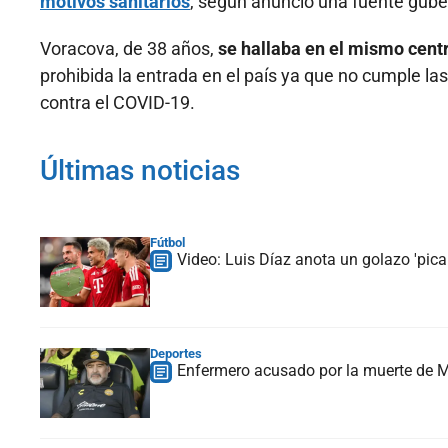
motivos sanitarios
, según anunció una fuente gub
Voracova, de 38 años,
se hallaba en el mismo cent
prohibida la entrada en el país ya que no cumple la
contra el COVID-19.
Últimas noticias
Fútbol
Video: Luis Díaz anota un golazo 'picab
Deportes
Enfermero acusado por la muerte de Ma