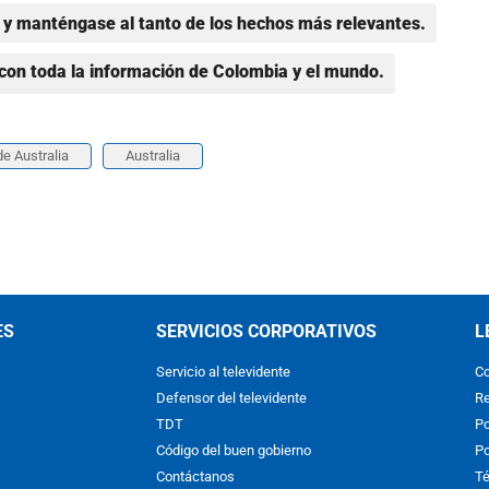
y manténgase al tanto de los hechos más relevantes.
con toda la información de Colombia y el mundo.
de Australia
Australia
ES
SERVICIOS CORPORATIVOS
L
Servicio al televidente
Co
Defensor del televidente
Re
TDT
Po
Código del buen gobierno
Po
Contáctanos
Té