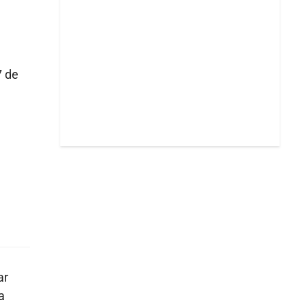
7 de
ar
a