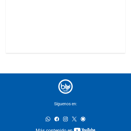
Síguenos en:
whatsapp
facebook
instagram
twitter
google
youtube-
Más contenido en