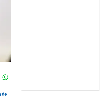
Whatsapp
k
n de