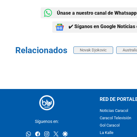
Únase a nuestro canal de Whatsapp 
✔️ Síganos en Google Noticias 
Relacionados
Novak Djokovic
Australi
RED DE PORTAL
Noticias Caracol
Caracol Televisión
Síguenos en:
Gol Caracol
whatsapp
facebook
instagram
twitter
google
La Kalle