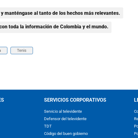
y manténgase al tanto de los hechos más relevantes.
con toda la información de Colombia y el mundo.
a
Tenis
ES
SERVICIOS CORPORATIVOS
L
Servicio al televidente
Co
Defensor del televidente
Re
TDT
Po
Código del buen gobierno
Po