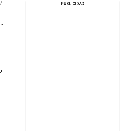
o
",
PUBLICIDAD
un
o