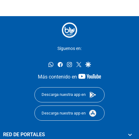
Síguenos en:
whatsapp
facebook
instagram
twitter
google
youtube-
Más contenido en
footer
Descarga nuestra app en
Descarga nuestra app en
RED DE PORTALES