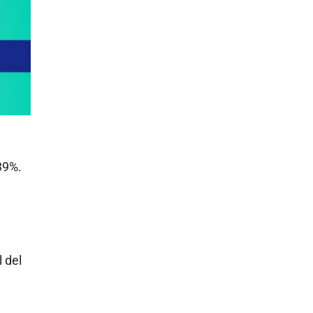
39%.
 del