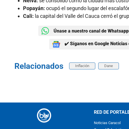
Neiva:
se consolidó como la ciudad más costos
Popayán:
ocupó el segundo lugar del escalafón
Cali:
la capital del Valle del Cauca cerró el g
Únase a nuestro canal de Whatsapp 
✔️ Síganos en Google Noticias 
Relacionados
Inflación
Dane
RED DE PORTAL
Noticias Caracol