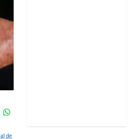
Whatsapp
k
al de