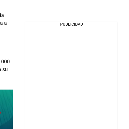
da
a a
PUBLICIDAD
6.000
a su