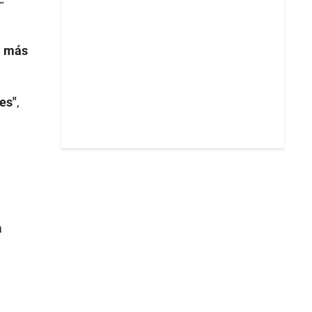
l más
es"
,
a