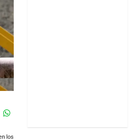
Whatsapp
k
en los