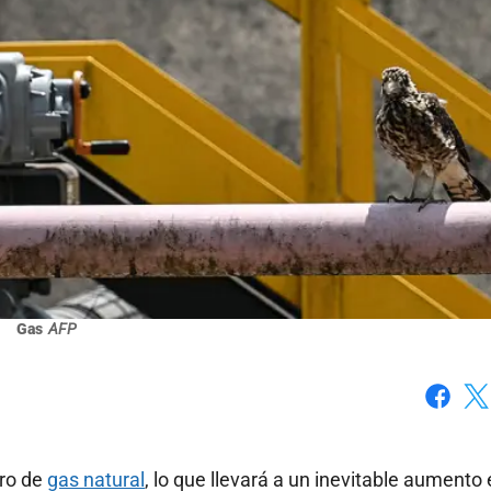
Gas
AFP
Faceboo
X
tro de
gas natural
, lo que llevará a un inevitable aumento 