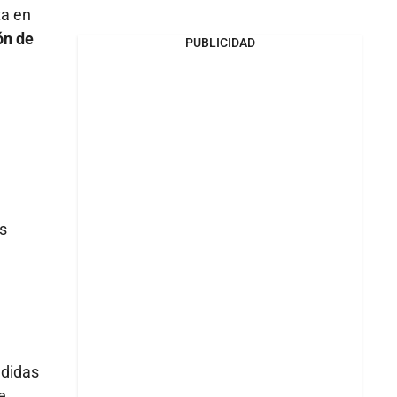
ta en
ón de
PUBLICIDAD
s
edidas
e