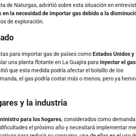
ta de Naturgas, advirtió sobre esta situación en entrevis
ra
en la necesidad de importar gas debido a la disminuci
tos de exploración.
vado
tas para importar gas de países como
Estados Unidos y
talar una planta flotante en La Guajira para
inyectar el gas
tió que esta medida podría afectar el bolsillo de los
demanda, el gas podría costar más o menos, pero ya hemo
ares y la industria
ministro para los hogares
, considerados como demanda
r dificultades el próximo año y necesitará implementar m
ativas para reducir su consumo, una de ellas es el uso d