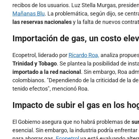
recibos de los usuarios. Luz Stella Murgas, presiden
Mañanas Blu
. La problemática, según dijo, se cent
las reservas nacionales
y la falta de nuevos contra
Importación de gas, un costo ele
Ecopetrol, liderado por
Ricardo Roa,
analiza propues
Trinidad y Tobago
. Se plantea la posibilidad de ins
importado a la red nacional
. Sin embargo, Roa admi
colombianos. "Dependiendo de la criticidad de la 
tenido efectos", mencionó Roa.
Impacto de subir el gas en los hog
El Gobierno asegura que no habrá problemas de
su
esencial. Sin embargo, la industria podría enfrenta
para ahorrar gas.
Ecopetrol
ya está evaluando altern