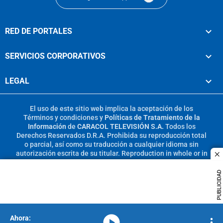
RED DE PORTALES
SERVICIOS CORPORATIVOS
LEGAL
El uso de este sitio web implica la aceptación de los
Términos y condiciones
y
Políticas de Tratamiento de la
Información
de
CARACOL TELEVISIÓN S.A.
Todos los
Derechos Reservados D.R.A. Prohibida su reproducción total
o parcial, así como su traducción a cualquier idioma sin
autorización escrita de su titular. Reproduction in whole or in
c
part, or translation without written permission is prohibited.
All rights reserved 2025.
PUBLICIDAD
MIEMBRO DE:
media-icon