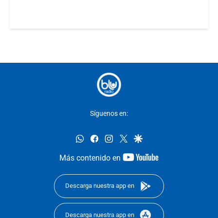
Síguenos en:
whatsapp
facebook
instagram
twitter
google
youtube-
Más contenido en
footer
Descarga nuestra app en
Descarga nuestra app en