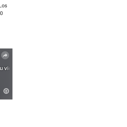
 Los
10