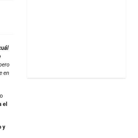
cuál
o
 pero
e en
so
 el
o y