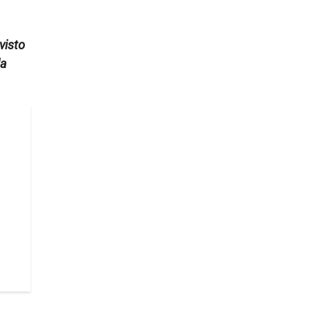
visto
la