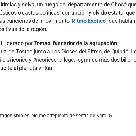
hirimías y selva, un ruego del departamento de Chocó qu
icos o castas políticas, corrupción y olvido estatal que 
 las canciones del movimiento
'
Ritmo Exótico
',
que hablan
ositivas de la región.
l, liderado por
Tostao, fundador de la agrupación
Luz' de Tostao junto a Los Dioses del Ritmo, de Quibdó. L
ile #ricorico y #ricoricochallege, logrando más dos billon
uelta al planeta virtual.
agonismo en 'No me arrepiento de sentir' de Karol G