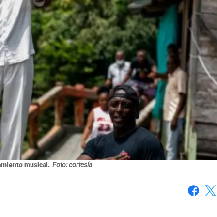
amiento musical.
Foto: cortesía
Faceboo
X