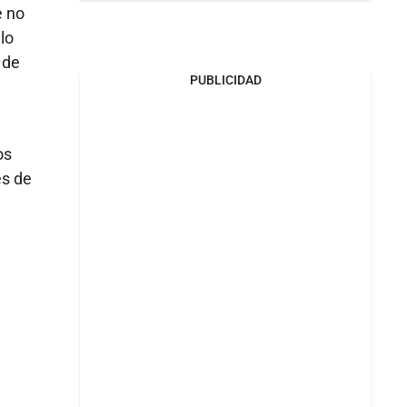
e no
lo
 de
PUBLICIDAD
os
es de