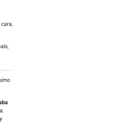
 cara,
aís,
ísimo
aba
a.
y