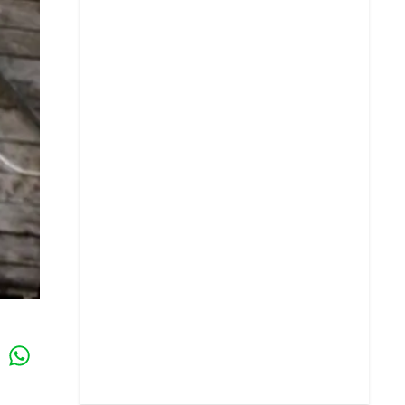
Whatsapp
k