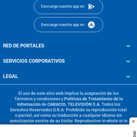
Descarga nuestra app en
Descarga nuestra app en
RED DE PORTALES
SERVICIOS CORPORATIVOS
LEGAL
El uso de este sitio web implica la aceptación de los
Términos y condiciones
y
Políticas de Tratamiento de la
Información
de
CARACOL TELEVISIÓN S.A.
Todos los
Derechos Reservados D.R.A. Prohibida su reproducción total
o parcial, así como su traducción a cualquier idioma sin
autorización escrita de su titular. Reproduction in whole or in
c
part, or translation without written permission is prohibited.
All rights reserved 2025.