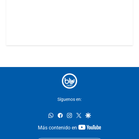
Síguenos en:
whatsapp
facebook
instagram
twitter
google
youtube-
Más contenido en
footer