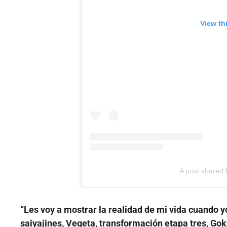
View th
A post shared
“Les voy a mostrar la realidad de mi vida cuando y
saiyajines, Vegeta, transformación etapa tres, Gok