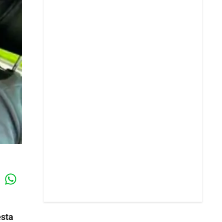
Whatsapp
k
esta