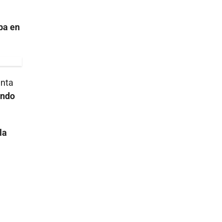
ba en
enta
ando
la