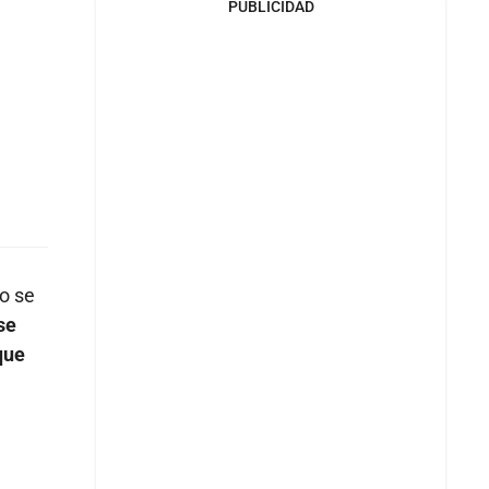
PUBLICIDAD
 o se
se
que