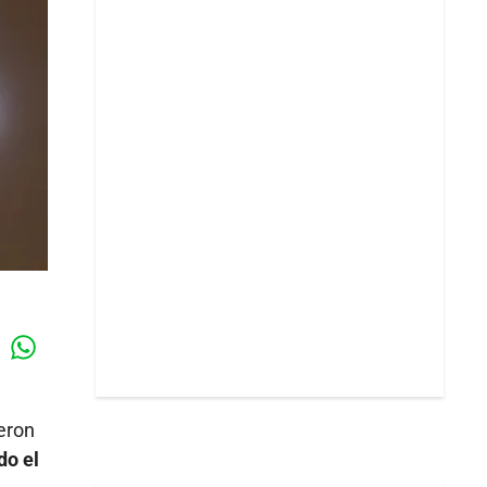
Whatsapp
k
ueron
do el