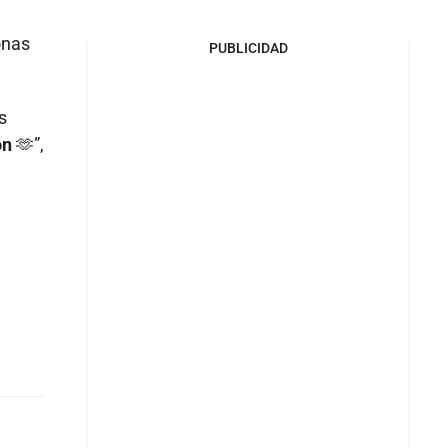
onas
PUBLICIDAD
s
ón
🫶”,