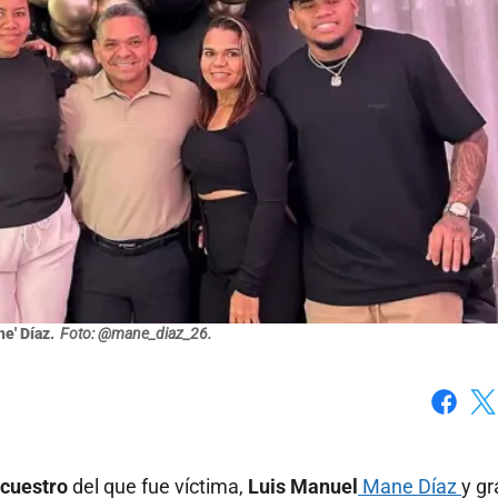
e' Díaz.
Foto: @mane_diaz_26.
Faceboo
X
cuestro
del que fue víctima,
Luis Manuel
Mane Díaz
y gr