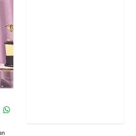
Whatsapp
k
an