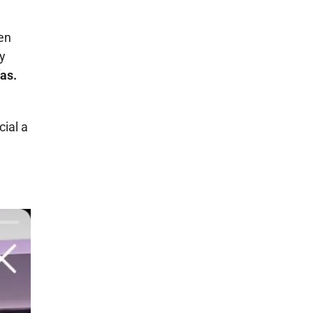
en
 y
as.
ial a