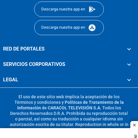
Descarga nuestra app en
Descarga nuestra app en
RED DE PORTALES
SERVICIOS CORPORATIVOS
LEGAL
El uso de este sitio web implica la aceptación de los
Términos y condiciones
y
Políticas de Tratamiento de la
Información
de
CARACOL TELEVISIÓN S.A.
Todos los
Derechos Reservados D.R.A. Prohibida su reproducción total
o parcial, así como su traducción a cualquier idioma sin
autorización escrita de su titular. Reproduction in whole or in
c
part, or translation without written permission is prohibited.
All rights reserved 2025.