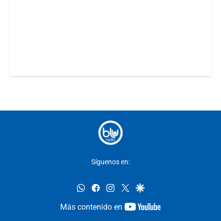
Síguenos en:
whatsapp
facebook
instagram
twitter
google
youtube-
Más contenido en
footer