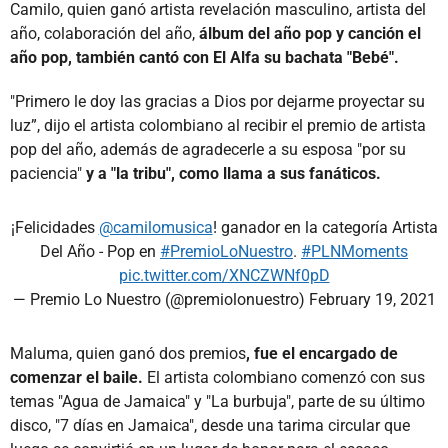
Camilo, quien ganó artista revelación masculino, artista del
año, colaboración del año,
álbum del año pop y canción el
año pop, también cantó con El Alfa su bachata "Bebé".
"Primero le doy las gracias a Dios por dejarme proyectar su
luz”, dijo el artista colombiano al recibir el premio de artista
pop del año, además de agradecerle a su esposa "por su
paciencia"
y a "la tribu", como llama a sus fanáticos.
¡Felicidades
@camilomusica
! ganador en la categoría Artista
Del Año - Pop en
#PremioLoNuestro
.
#PLNMoments
pic.twitter.com/XNCZWNf0pD
— Premio Lo Nuestro (@premiolonuestro)
February 19, 2021
Maluma, quien ganó dos premios
, fue el encargado de
comenzar el baile.
El artista colombiano comenzó con sus
temas "Agua de Jamaica" y "La burbuja", parte de su último
disco, "7 días en Jamaica", desde una tarima circular que