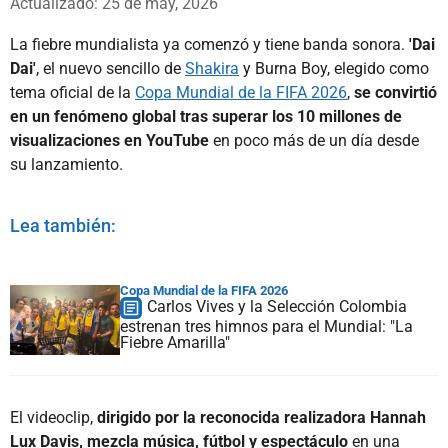
Actualizado: 25 de may, 2026
La fiebre mundialista ya comenzó y tiene banda sonora.
'Dai
Dai'
, el nuevo sencillo de
Shakira
y Burna Boy, elegido como
tema oficial de la
Copa Mundial de la FIFA 2026
,
se convirtió
en un fenómeno global tras superar los 10 millones de
visualizaciones en YouTube
en poco más de un día desde
su lanzamiento.
Lea también:
Copa Mundial de la FIFA 2026
Carlos Vives y la Selección Colombia
estrenan tres himnos para el Mundial: "La
Fiebre Amarilla"
El videoclip,
dirigido por la reconocida realizadora Hannah
Lux Davis, mezcla música, fútbol y espectáculo
en una