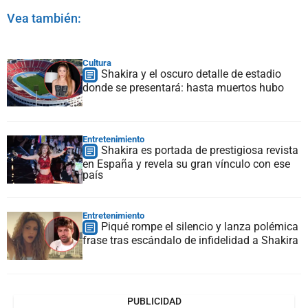
Vea también:
Cultura
Shakira y el oscuro detalle de estadio
donde se presentará: hasta muertos hubo
Entretenimiento
Shakira es portada de prestigiosa revista
en España y revela su gran vínculo con ese
país
Entretenimiento
Piqué rompe el silencio y lanza polémica
frase tras escándalo de infidelidad a Shakira
PUBLICIDAD