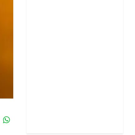
Whatsapp
k