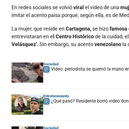
En redes sociales se volvió
viral
el video de una
muj
imitar el acento paisa porque, según ella, es de Med
La mujer, que reside en
Cartagena,
se hizo
famosa 
entrevistaran en e
l Centro Histórico
de la cuidad, e
Velásquez'.
Sin embargo, su acento
venezolano
la 
Sociedad
Video: periodista se quemó la mano en
Entretenimiento
¿Qué pasó? Residente borró video donde
Sociedad