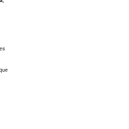
a,
es
 que