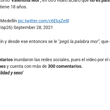
e como
'Valentina Mor',
en otro video aclaró que
no es pais
tiene 18 años.
 Medellín
pic.twitter.com/c6ElujZe8l
risp26)
September 28, 2021
n y desde ese entonces se le "
pegó la palabra mor”,
que 
tarios
inundaron las redes sociales, pues el video por el
nes
y cuenta con más de
300 comentarios.
lidad y sexo'