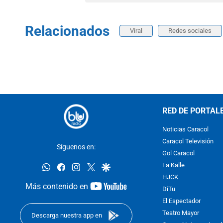
Relacionados
Viral
Redes sociales
RED DE PORTAL
Noticias Caracol
Caracol Televisión
Síguenos en:
Gol Caracol
whatsapp
facebook
instagram
twitter
google
La Kalle
HJCK
youtube-
Más contenido en
DiTu
footer
El Espectador
Teatro Mayor
Descarga nuestra app en