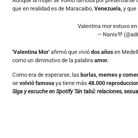
Aunque la mujer se volvió famosa por presentars
que en realidad es de Maracaibo,
Venezuela,
y que 
Valentina mor estuvo en
— Nanis💜 (@ad
'Valentina Mor'
afirmó que vivió
dos años
en Medellí
como un diminutivo de la palabra
amor.
Como era de esperarse, las
burlas, memes y comen
se
volvió famosa
ya tiene más
48.000 reproduccio
Siga y escuche en Spotify 'Sin tabú: relaciones, sexua