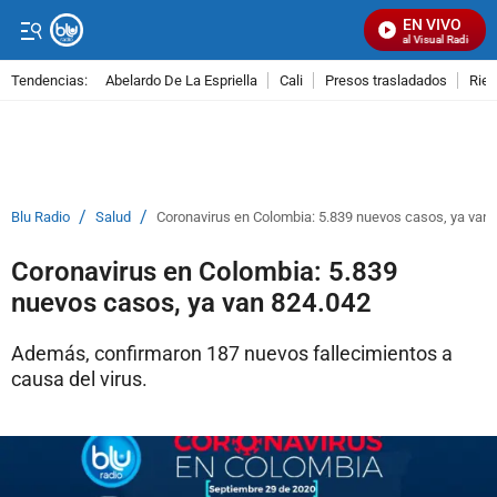
EN VIVO
Señal Visual Radio
Tendencias:
Abelardo De La Espriella
Cali
Presos trasladados
Rie
PUBLICIDAD
/
/
Blu Radio
Salud
Coronavirus en Colombia: 5.839 nuevos casos, ya van
Coronavirus en Colombia: 5.839
nuevos casos, ya van 824.042
Además, confirmaron 187 nuevos fallecimientos a
causa del virus.