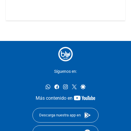
Síguenos en:
whatsapp
facebook
instagram
twitter
google
youtube-
Más contenido en
footer
Descarga nuestra app en