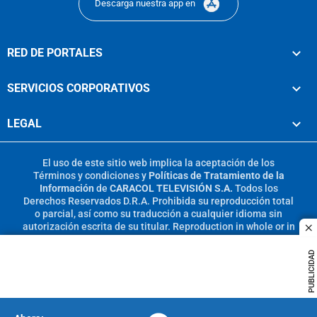
Descarga nuestra app en
RED DE PORTALES
SERVICIOS CORPORATIVOS
LEGAL
El uso de este sitio web implica la aceptación de los
Términos y condiciones
y
Políticas de Tratamiento de la
Información
de
CARACOL TELEVISIÓN S.A.
Todos los
Derechos Reservados D.R.A. Prohibida su reproducción total
o parcial, así como su traducción a cualquier idioma sin
autorización escrita de su titular. Reproduction in whole or in
c
part, or translation without written permission is prohibited.
All rights reserved 2025.
PUBLICIDAD
MIEMBRO DE: