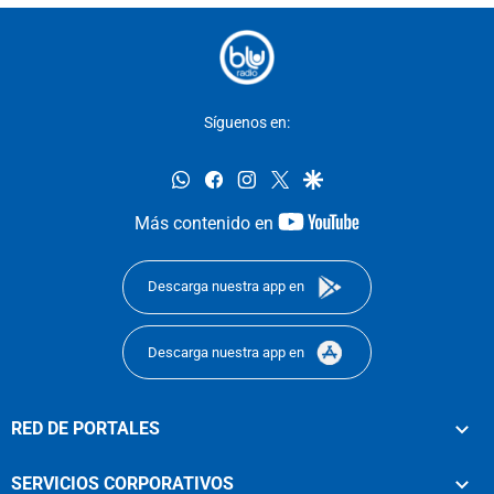
Síguenos en:
whatsapp
facebook
instagram
twitter
google
youtube-
Más contenido en
footer
Descarga nuestra app en
Descarga nuestra app en
RED DE PORTALES
SERVICIOS CORPORATIVOS