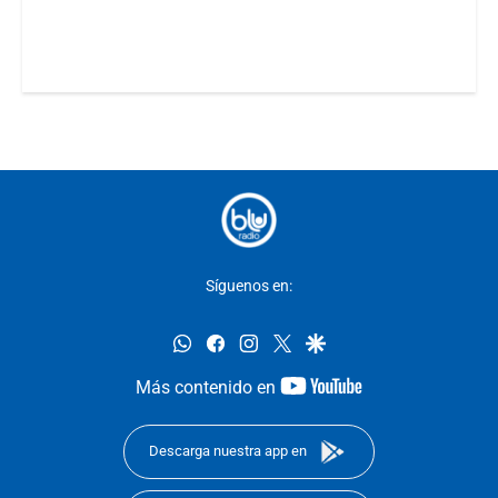
Síguenos en:
whatsapp
facebook
instagram
twitter
google
youtube-
Más contenido en
footer
Descarga nuestra app en