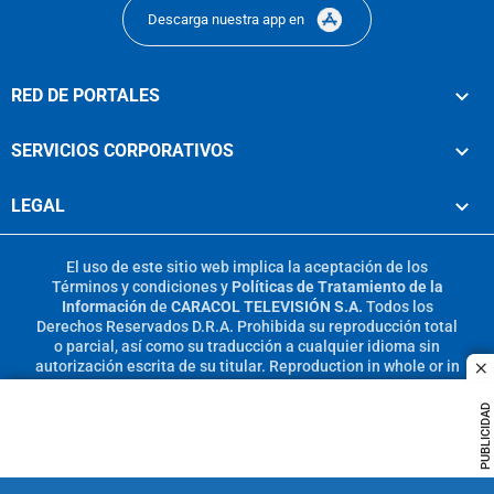
Descarga nuestra app en
RED DE PORTALES
SERVICIOS CORPORATIVOS
LEGAL
El uso de este sitio web implica la aceptación de los
Términos y condiciones
y
Políticas de Tratamiento de la
Información
de
CARACOL TELEVISIÓN S.A.
Todos los
Derechos Reservados D.R.A. Prohibida su reproducción total
o parcial, así como su traducción a cualquier idioma sin
autorización escrita de su titular. Reproduction in whole or in
c
part, or translation without written permission is prohibited.
All rights reserved 2025.
PUBLICIDAD
MIEMBRO DE: