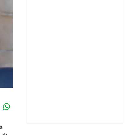
Whatsapp
k
oa