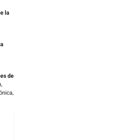
e la
sa
nes de
n,
ónica,